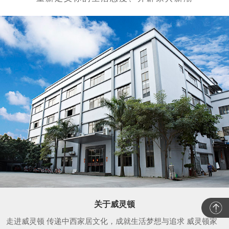
关于威灵顿
走进威灵顿 传递中西家居文化，成就生活梦想与追求 威灵顿家