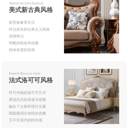
American neoclassical
美式新古典风格
新贵族奢享生活
经过改良的古典主义风格
强调简洁
明晰的线条和优雅
得体有度的装饰
French Rococo style
法式洛可可风格
纤巧华丽的洛可可艺术
展现法式的浪漫与优雅
融合了古典和现代元素
既能展现出传统的优雅
又不失现代的时尚感