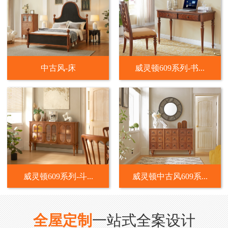
中古风-床
威灵顿609系列-书...
威灵顿609系列-斗...
威灵顿中古风609系...
全屋定制
一站式全案设计