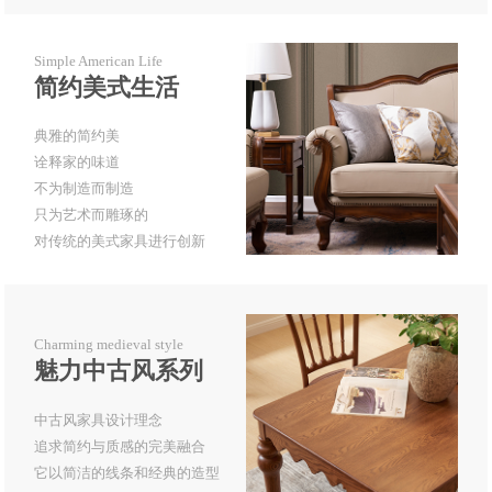
Simple American Life
简约美式生活
典雅的简约美
诠释家的味道
不为制造而制造
只为艺术而雕琢的
对传统的美式家具进行创新
Charming medieval style
魅力中古风系列
中古风家具设计理念
追求简约与质感的完美融合
它以简洁的线条和经典的造型