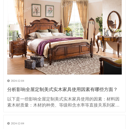
2024-12-04
分析影响全屋定制美式实木家具使用因素有哪些方面？
​以下是一些影响全屋定制美式实木家具使用的因素：​材料因
素木材质量：木材的种类、等级和含水率等直接关系到家具
的质量和使用寿命。优质的木材如樱桃木、胡桃木等，具有
坚硬、纹理美观、耐久性强的特点，但成本也相对较高。如
果木材含水率过高，在使用过程中容易出现开裂、变形等问
2024-12-04