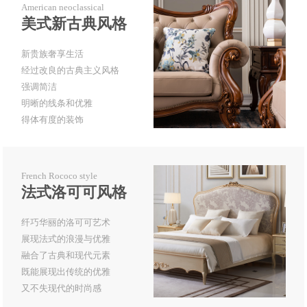
American neoclassical
美式新古典风格
新贵族奢享生活
经过改良的古典主义风格
强调简洁
明晰的线条和优雅
得体有度的装饰
French Rococo style
法式洛可可风格
纤巧华丽的洛可可艺术
展现法式的浪漫与优雅
融合了古典和现代元素
既能展现出传统的优雅
又不失现代的时尚感