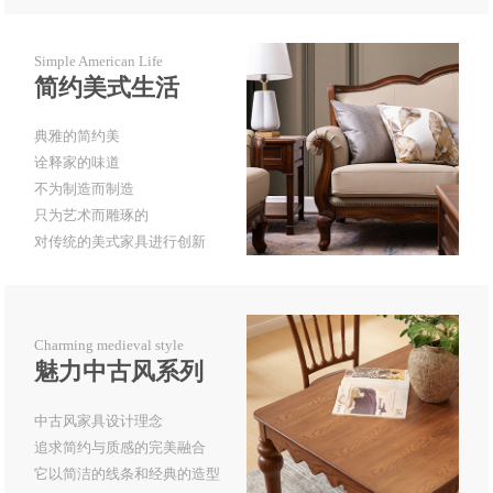
Simple American Life
简约美式生活
典雅的简约美
诠释家的味道
不为制造而制造
只为艺术而雕琢的
对传统的美式家具进行创新
Charming medieval style
魅力中古风系列
中古风家具设计理念
追求简约与质感的完美融合
它以简洁的线条和经典的造型