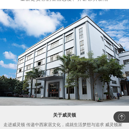
关于威灵顿
走进威灵顿 传递中西家居文化，成就生活梦想与追求 威灵顿家