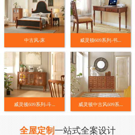
中古风-床
威灵顿609系列-书...
威灵顿609系列-斗...
威灵顿中古风609系...
全屋定制
一站式全案设计