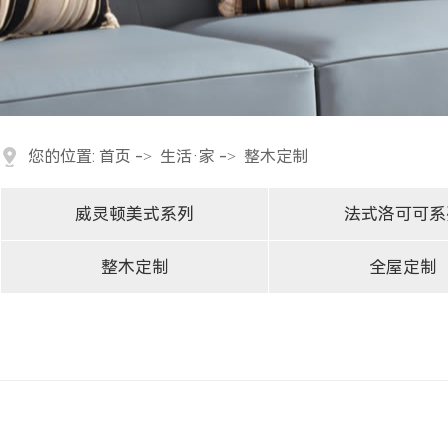
您的位置:
首页
->
生活·家
->
整木定制
威灵顿美式系列
法式洛可可系
经典美式（603）
整木定制
全屋定制
简约美式（602）
时尚美式（608）
轻奢美式（801）