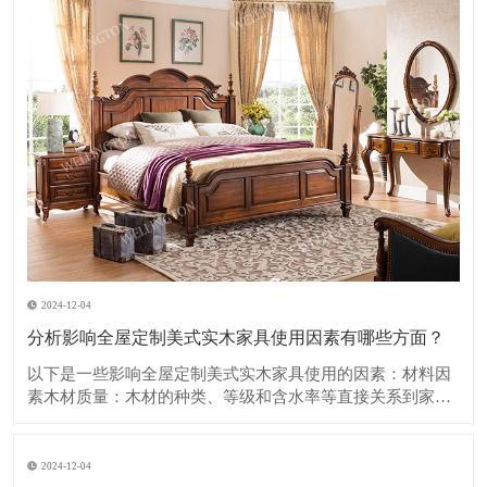
2024-12-04
分析影响全屋定制美式实木家具使用因素有哪些方面？
​以下是一些影响全屋定制美式实木家具使用的因素：​材料因
素木材质量：木材的种类、等级和含水率等直接关系到家具
的质量和使用寿命。优质的木材如樱桃木、胡桃木等，具有
坚硬、纹理美观、耐久性强的特点，但成本也相对较高。如
果木材含水率过高，在使用过程中容易出现开裂、变形等问
2024-12-04