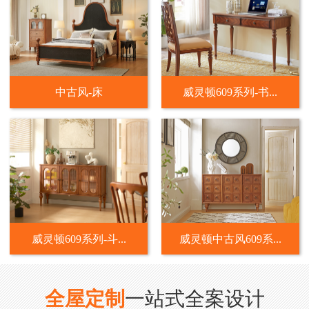
中古风-床
威灵顿609系列-书...
威灵顿609系列-斗...
威灵顿中古风609系...
全屋定制
一站式全案设计