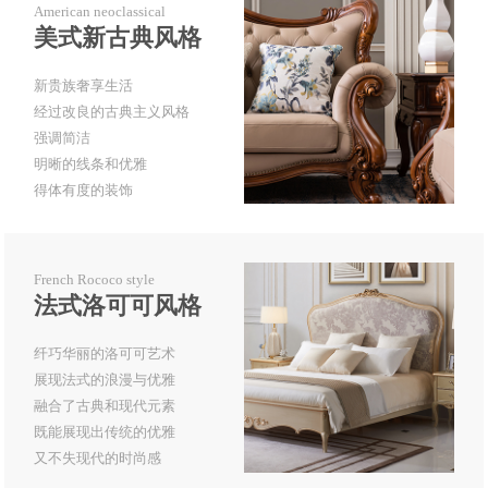
American neoclassical
美式新古典风格
新贵族奢享生活
经过改良的古典主义风格
强调简洁
明晰的线条和优雅
得体有度的装饰
French Rococo style
法式洛可可风格
纤巧华丽的洛可可艺术
展现法式的浪漫与优雅
融合了古典和现代元素
既能展现出传统的优雅
又不失现代的时尚感