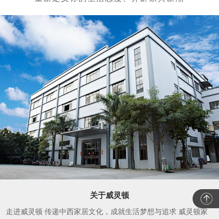
关于威灵顿
走进威灵顿 传递中西家居文化，成就生活梦想与追求 威灵顿家