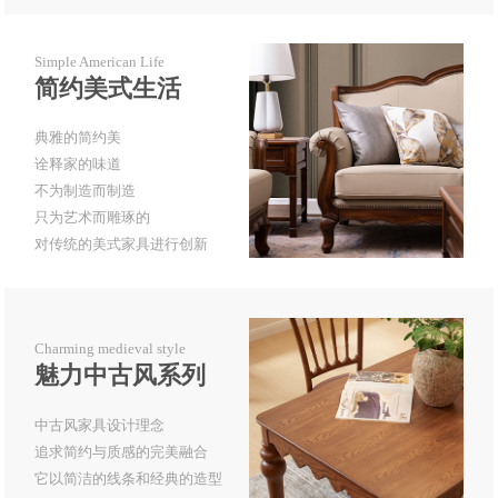
Simple American Life
简约美式生活
典雅的简约美
诠释家的味道
不为制造而制造
只为艺术而雕琢的
对传统的美式家具进行创新
Charming medieval style
魅力中古风系列
中古风家具设计理念
追求简约与质感的完美融合
它以简洁的线条和经典的造型