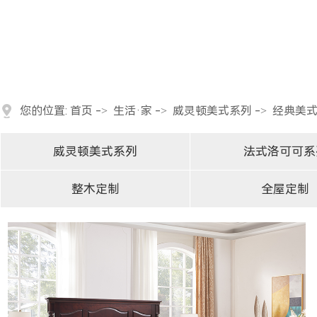
您的位置:
首页
->
生活·家
->
威灵顿美式系列
->
经典美式
威灵顿美式系列
法式洛可可系
经典美式（603）
整木定制
全屋定制
简约美式（602）
时尚美式（608）
轻奢美式（801）