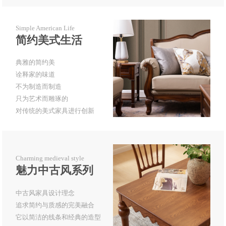
Simple American Life
简约美式生活
典雅的简约美
诠释家的味道
不为制造而制造
只为艺术而雕琢的
对传统的美式家具进行创新
Charming medieval style
魅力中古风系列
中古风家具设计理念
追求简约与质感的完美融合
它以简洁的线条和经典的造型