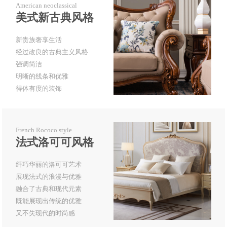
American neoclassical
美式新古典风格
新贵族奢享生活
经过改良的古典主义风格
强调简洁
明晰的线条和优雅
得体有度的装饰
French Rococo style
法式洛可可风格
纤巧华丽的洛可可艺术
展现法式的浪漫与优雅
融合了古典和现代元素
既能展现出传统的优雅
又不失现代的时尚感