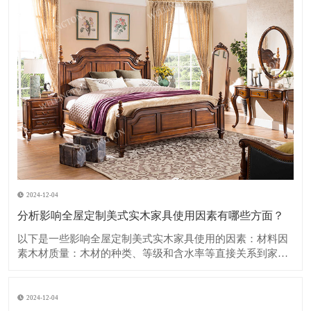
2024-12-04
分析影响全屋定制美式实木家具使用因素有哪些方面？
​以下是一些影响全屋定制美式实木家具使用的因素：​材料因
素木材质量：木材的种类、等级和含水率等直接关系到家具
的质量和使用寿命。优质的木材如樱桃木、胡桃木等，具有
坚硬、纹理美观、耐久性强的特点，但成本也相对较高。如
果木材含水率过高，在使用过程中容易出现开裂、变形等问
2024-12-04