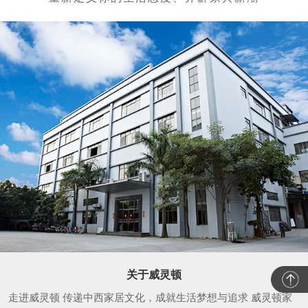
关于威灵顿
走进威灵顿 传递中西家居文化，成就生活梦想与追求 威灵顿家