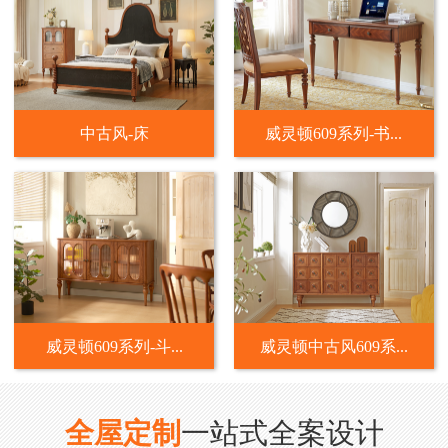
中古风-床
威灵顿609系列-书...
威灵顿609系列-斗...
威灵顿中古风609系...
全屋定制
一站式全案设计