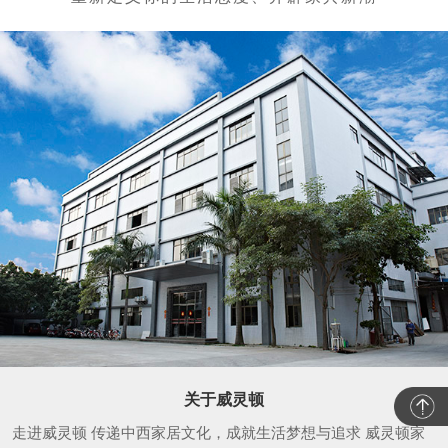
关于威灵顿
走进威灵顿 传递中西家居文化，成就生活梦想与追求 威灵顿家