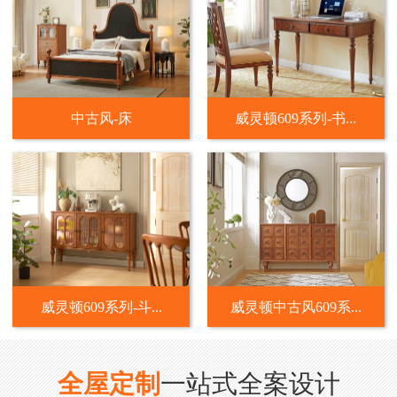
中古风-床
威灵顿609系列-书...
威灵顿609系列-斗...
威灵顿中古风609系...
全屋定制
一站式全案设计