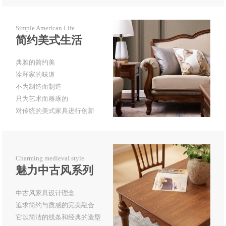
Simple American Life
简约美式生活
典雅的简约美
诠释家的味道
不为制造而制造
只为艺术而雕琢的
对传统的美式家具进行创新
Charming medieval style
魅力中古风系列
中古风家具设计理念
追求简约与质感的完美融合
它以简洁的线条和经典的造型