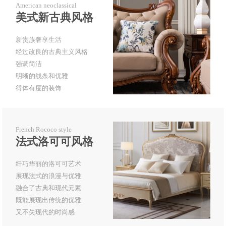
American neoclassical
美式新古典风格
新贵族奢享生活
经过改良的古典主义风格
强调简洁
明晰的线条和优雅
得体有度的装饰
French Rococo style
法式洛可可风格
纤巧华丽的洛可可艺术
展现法式的浪漫与优雅
融合了古典和现代元素
既能展现出传统的优雅
又不失现代的时尚感