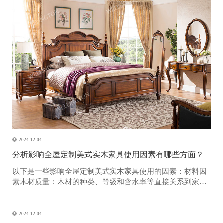
2024-12-04
分析影响全屋定制美式实木家具使用因素有哪些方面？
​以下是一些影响全屋定制美式实木家具使用的因素：​材料因
素木材质量：木材的种类、等级和含水率等直接关系到家具
的质量和使用寿命。优质的木材如樱桃木、胡桃木等，具有
坚硬、纹理美观、耐久性强的特点，但成本也相对较高。如
果木材含水率过高，在使用过程中容易出现开裂、变形等问
2024-12-04