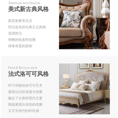
American neoclassical
美式新古典风格
新贵族奢享生活
经过改良的古典主义风格
强调简洁
明晰的线条和优雅
得体有度的装饰
French Rococo style
法式洛可可风格
纤巧华丽的洛可可艺术
展现法式的浪漫与优雅
融合了古典和现代元素
既能展现出传统的优雅
又不失现代的时尚感