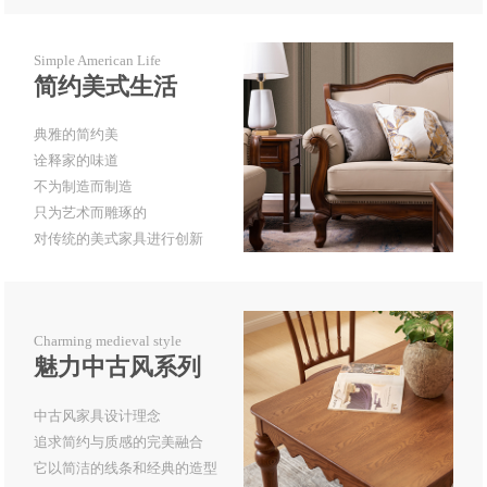
Simple American Life
简约美式生活
典雅的简约美
诠释家的味道
不为制造而制造
只为艺术而雕琢的
对传统的美式家具进行创新
Charming medieval style
魅力中古风系列
中古风家具设计理念
追求简约与质感的完美融合
它以简洁的线条和经典的造型