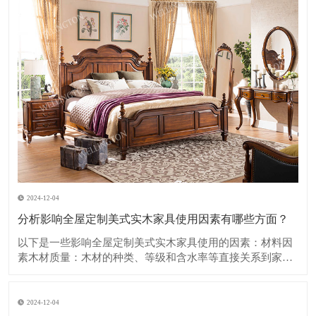
2024-12-04
分析影响全屋定制美式实木家具使用因素有哪些方面？
​以下是一些影响全屋定制美式实木家具使用的因素：​材料因
素木材质量：木材的种类、等级和含水率等直接关系到家具
的质量和使用寿命。优质的木材如樱桃木、胡桃木等，具有
坚硬、纹理美观、耐久性强的特点，但成本也相对较高。如
果木材含水率过高，在使用过程中容易出现开裂、变形等问
2024-12-04