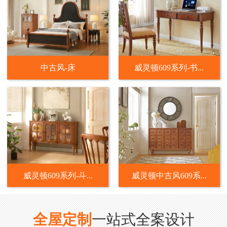
中古风-床
威灵顿609系列-书...
威灵顿609系列-斗...
威灵顿中古风609系...
全屋定制
一站式全案设计