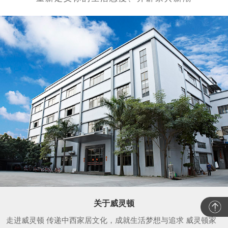
关于威灵顿
走进威灵顿 传递中西家居文化，成就生活梦想与追求 威灵顿家