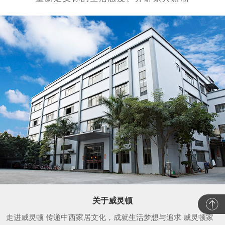
关于威灵顿
走进威灵顿 传递中西家居文化，成就生活梦想与追求 威灵顿家