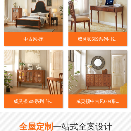
中古风-床
威灵顿609系列-书...
威灵顿609系列-斗...
威灵顿中古风609系...
全屋定制
一站式全案设计