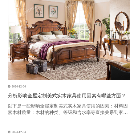
2024-12-04
分析影响全屋定制美式实木家具使用因素有哪些方面？
​以下是一些影响全屋定制美式实木家具使用的因素：​材料因
素木材质量：木材的种类、等级和含水率等直接关系到家具
的质量和使用寿命。优质的木材如樱桃木、胡桃木等，具有
坚硬、纹理美观、耐久性强的特点，但成本也相对较高。如
果木材含水率过高，在使用过程中容易出现开裂、变形等问
2024-12-04