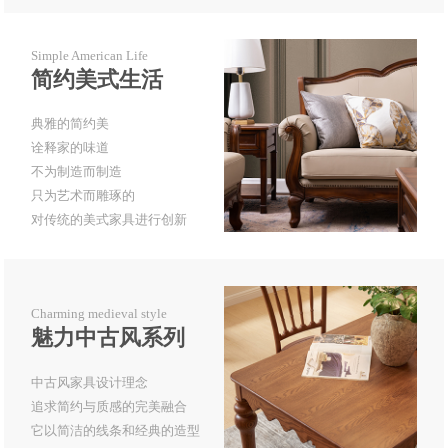
Simple American Life
简约美式生活
典雅的简约美
诠释家的味道
不为制造而制造
只为艺术而雕琢的
对传统的美式家具进行创新
Charming medieval style
魅力中古风系列
中古风家具设计理念
追求简约与质感的完美融合
它以简洁的线条和经典的造型