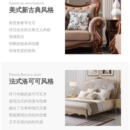
American neoclassical
美式新古典风格
新贵族奢享生活
经过改良的古典主义风格
强调简洁
明晰的线条和优雅
得体有度的装饰
French Rococo style
法式洛可可风格
纤巧华丽的洛可可艺术
展现法式的浪漫与优雅
融合了古典和现代元素
既能展现出传统的优雅
又不失现代的时尚感